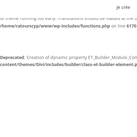
Je crée
Notice
: Function _load_textdomain_just_in_time was called
incorre
or theme running too early. Translations should be loaded at the
i
/home/ratourscyp/www/wp-includes/functions.php
on line
6170
Deprecated
: Creation of dynamic property ET_Builder_Module_C
content/themes/Divi/includes/builder/class-et-builder-element.