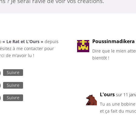
ns ? Je serai ravie de voir vos créations.
Poussinmadikera
io
« Le Rat et L’Ours »
depuis
hésitez à me contacter pour
Dire que le mien atte
ci de m’avoir lu !
bientôt !
Suivre
Suivre
L'ours
sur 11 jan
Suivre
Tu as une bobine t
et ça fait du musc