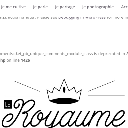
Je me cultive
Je parle
Je partage
Je photographie
Acc
ctly
. Translation loading for the
domain was triggered 
wp-meta-seo
action or later. Please see
Debugging in WordPress
for more in
nit
omments::$et_pb_unique_comments_module_class is deprecated in
php
on line
1425