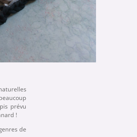
naturelles
e beaucoup
apis prévu
anard !
 genres de