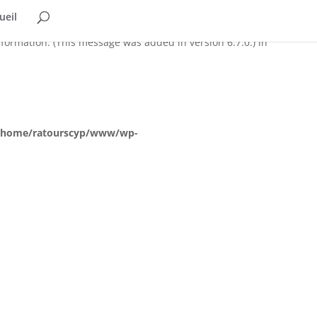
ueil
too early. This is usually an indicator for some code in the plugin
formation. (This message was added in version 6.7.0.) in
/home/ratourscyp/www/wp-