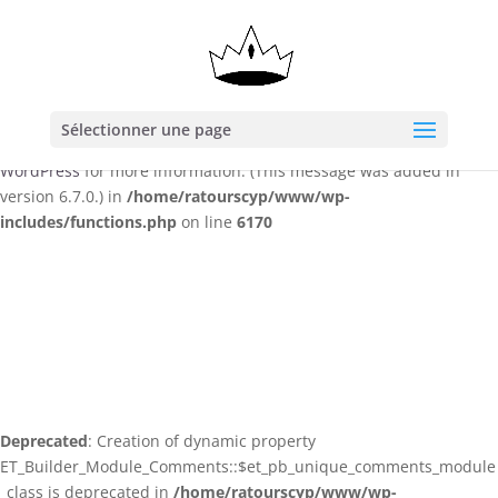
Notice
: Function _load_textdomain_just_in_time was called
incorrectly
. Translation loading for the
domain was
wp-meta-seo
triggered too early. This is usually an indicator for some code in
the plugin or theme running too early. Translations should be
Sélectionner une page
loaded at the
action or later. Please see
Debugging in
init
WordPress
for more information. (This message was added in
version 6.7.0.) in
/home/ratourscyp/www/wp-
includes/functions.php
on line
6170
Deprecated
: Creation of dynamic property
ET_Builder_Module_Comments::$et_pb_unique_comments_module
_class is deprecated in
/home/ratourscyp/www/wp-