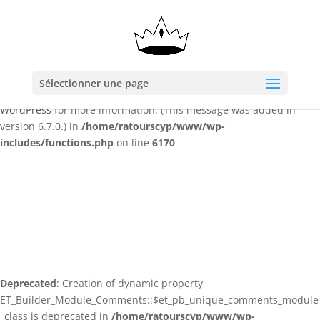
Notice
: Function _load_textdomain_just_in_time was called
incorrectly
. Translation loading for the
domain was
wp-meta-seo
triggered too early. This is usually an indicator for some code in
the plugin or theme running too early. Translations should be
Sélectionner une page
loaded at the
action or later. Please see
Debugging in
init
WordPress
for more information. (This message was added in
version 6.7.0.) in
/home/ratourscyp/www/wp-
includes/functions.php
on line
6170
Deprecated
: Creation of dynamic property
ET_Builder_Module_Comments::$et_pb_unique_comments_module
_class is deprecated in
/home/ratourscyp/www/wp-